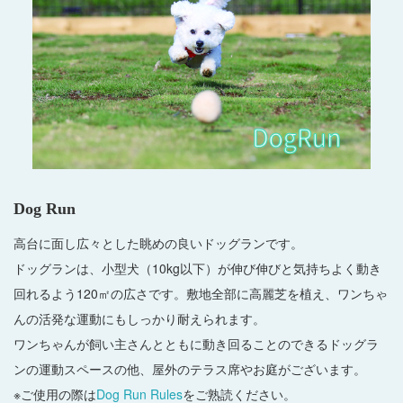
Dog Run
高台に面し広々とした眺めの良いドッグランです。
ドッグランは、小型犬（10kg以下）が伸び伸びと気持ちよく動き
回れるよう120㎡の広さです。敷地全部に高麗芝を植え、ワンちゃ
んの活発な運動にもしっかり耐えられます。
ワンちゃんが飼い主さんとともに動き回ることのできるドッグラ
ンの運動スペースの他、屋外のテラス席やお庭がございます。
※ご使用の際は
Dog Run Rules
をご熟読ください。